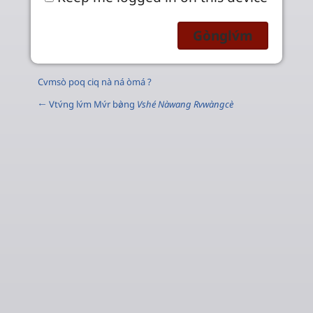
Cvmsò poq ciq nà ná òmá ?
← Vtv́ng lv́m Mv́r bø̀ng
Vshé Nàwang Rvwàngcè